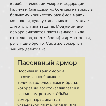
кораблях империи Амарр и федерации
Галленте, благодаря их бонусам на армор и
большому количеству разъёмов малой
мощности, куда устанавливаются модули
для этого типа защиты. Модулями для
армора считаются плиты (аналог шилд
экстендера, но для брони) и армор-репки,
регенящие броню. Сама же арморная
защита делится на:
Пассивный армор
Пассивный танк амором
рассчитан на большое
количество очков жизни брони,
которая не восстанавливается в
пассивном режиме. Объём
армора наращивается
установкой плит и ригами. Для