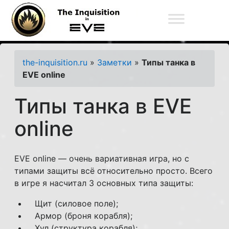
The Inquisition Fleet
the-inquisition.ru
»
Заметки
»
Типы танка в
EVE online
Типы танка в EVE
online
EVE online — очень вариативная игра, но с
типами защиты всё относительно просто. Всего
в игре я насчитал 3 основных типа защиты:
Щит (силовое поле);
Армор (броня корабля);
Хул (структура корабля);